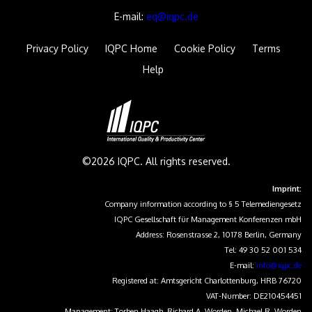
E-mail:
eq@iqpc.de
Privacy Policy
IQPC Home
Cookie Policy
Terms
Help
©2026 IQPC. All rights reserved.
Imprint:
Company information according to § 5 Telemediengesetz
IQPC Gesellschaft für Management Konferenzen mbH
Address: Rosenstrasse 2, 10178 Berlin, Germany
Tel: 49 30 52 001 534
E-mail:
info@iqpc.de
Registered at: Amtsgericht Charlottenburg, HRB 76720
VAT-Number: DE210454451
Management: Torben Haagh, Richard A. Worden, Michael R. Worden