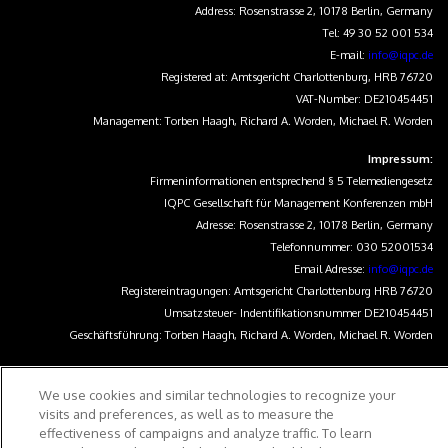
Address: Rosenstrasse 2, 10178 Berlin, Germany
Tel: 49 30 52 001 534
E-mail:
info@iqpc.de
Registered at: Amtsgericht Charlottenburg, HRB 76720
VAT-Number: DE210454451
Management: Torben Haagh, Richard A. Worden, Michael R. Worden
Impressum:
Firmeninformationen entsprechend § 5 Telemediengesetz
IQPC Gesellschaft für Management Konferenzen mbH
Adresse: Rosenstrasse 2, 10178 Berlin, Germany
Telefonnummer: 030 52001534
Email Adresse:
info@iqpc.de
Registereintragungen: Amtsgericht Charlottenburg HRB 76720
Umsatzsteuer- Indentifikationsnummer DE210454451
Geschäftsführung: Torben Haagh, Richard A. Worden, Michael R. Worden
We use cookies and similar technologies to recognize your
visits and preferences, as well as to measure the
effectiveness of campaigns and analyze traffic. To learn